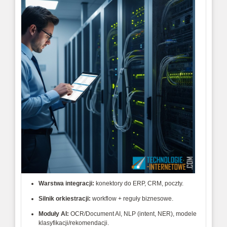
Warstwa integracji:
 konektory do ERP, CRM, poczty.
Silnik orkiestracji:
 workflow + reguły biznesowe.
Moduły AI:
 OCR/Document AI, NLP (intent, NER), modele 
klasyfikacji/rekomen­dacji.