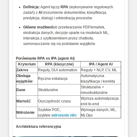
Definicja:
 Agent łączy 
RPA
 (wykonywanie regułowych 
zadań) z 
AI
 (rozumienie dokumentów, klasyfikacja, 
predykcja, dialog) i orkiestracją procesów. 
Główne możliwości:
 przetwarzanie PDF/emailek, 
ekstrakcja danych, decyzje oparte na modelach ML, 
interakcja z użytkownikiem przez chatbota, 
samonauczanie się na podstawie wyjątków. 
Porównanie RPA vs IPA (agent AI)
Kryterium
RPA
(klasyczne)
IPA
/
Agent
AI
Zakres
Reguły,
GUI
automation
Reguły
+
NLP,
CV,
ML
Obsługa
Automatyczna
Ręczna
eskalacja
wyjątków
klasyfikacja
i
korekta
Strukturalne
+
Dane
Strukturalne
nieustrukturalne
Wyższa
automatyzacja
Wartość
Oszczędność
czasu
end‑to‑end
Szybkie
POC,
Wymaga
danych,
ML,
Wdrożenie
szybkie
wdrożenie n8n
MLOps
Architektura referencyjna