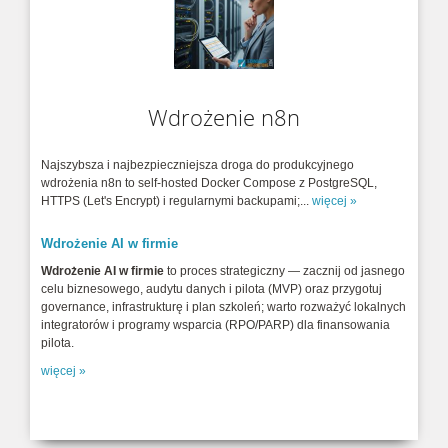
Uruchomienie aplikacji klienckich VOIP
softphone
Konfiguracja telefonu VOIP w środowisku
windows.
Wdrożenie n8n
3CX - centrala telefoniczna VOIP - IP PABX
3CX pozwala na uruchomienie programowej
Najszybsza i najbezpieczniejsza droga do produkcyjnego
centrali telefonicznej w ...
wdrożenia n8n to self‑hosted Docker Compose z PostgreSQL,
HTTPS (Let's Encrypt) i regularnymi backupami;...
więcej »
KAMAILIO - SIP VOIP server
Wdrożenie AI w firmie
Kamailio™ (former OpenSER) is an Open
Source SIP Server released ...
Wdrożenie AI w firmie
to proces strategiczny — zacznij od jasnego
celu biznesowego, audytu danych i pilota (MVP) oraz przygotuj
governance, infrastrukturę i plan szkoleń; warto rozważyć lokalnych
JITSI - OPENSOURCE SIP VOIP CLIENT
integratorów i programy wsparcia (RPO/PARP) dla finansowania
Wygodne oprogramowanie SIP VOIP dla
pilota.
Windows i Android.
więcej »