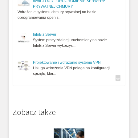
ownCLOUD - URUCHOMIENIE SERWERA
PRYWATNEJ CHMURY
Wdrożenie systemu chmury prywatnej na bazie
oprogramowania open s...
InfoBiz Server
System pracy zdalnej uruchomiony na bazie
InfoBiz Server wykorzys...
Projektowanie i wdrażanie systemu VPN
Usługa wdrożenia VPN polega na konfiguracji
sprzętu, któr...
ASTERISK VOIP SERVER
Instalacja serwera VOIP na bazie
oprogramowania ASTERISK. Usługa ...
Zobacz także
InfoBiz Server Voip Edition
InfoBiz Server Voip Edition pozwala na
uruchomienie połączeń tele...