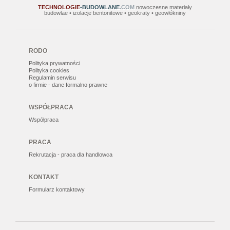
TECHNOLOGIE
-BUDOWLANE
.COM
nowoczesne materiały
budowlae • izolacje bentonitowe • geokraty • geowłókniny
RODO
Polityka prywatności
Polityka cookies
Regulamin serwisu
o firmie - dane formalno prawne
WSPÓŁPRACA
Współpraca
PRACA
Rekrutacja - praca dla handlowca
KONTAKT
Formularz kontaktowy