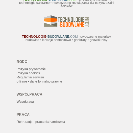
technologie sanitarne • nowoczesne rozwiązania dla oczyszczalni
ścieków
TECHNOLOGIE
-BUDOWLANE
.COM
nowoczesne materiały
budowlae • izolacje bentonitowe • geokraty • geowłókniny
RODO
Polityka prywatności
Polityka cookies
Regulamin serwisu
o firmie - dane formalno prawne
WSPÓŁPRACA
Współpraca
PRACA
Rekrutacja - praca dla handlowca