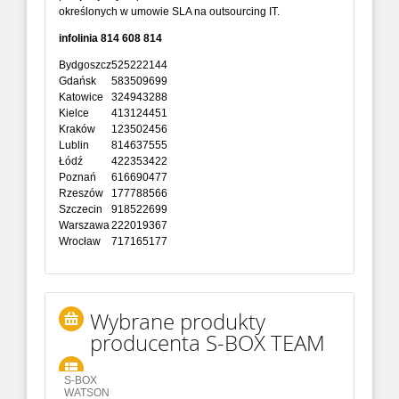
określonych w umowie SLA na outsourcing IT.
infolinia 814 608 814
Bydgoszcz
525222144
Gdańsk
583509699
Katowice
324943288
Kielce
413124451
Kraków
123502456
Lublin
814637555
Łódź
422353422
Poznań
616690477
Rzeszów
177788566
Szczecin
918522699
Warszawa
222019367
Wrocław
717165177
Wybrane produkty
producenta S-BOX TEAM
S-BOX
WATSON