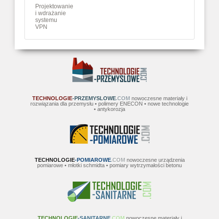
Projektowanie
i wdrażanie
systemu
VPN
TECHNOLOGIE
-PRZEMYSLOWE
.COM
nowoczesne materiały i
rozwiązania dla przemysłu • polimery ENECON • nowe technologie
• antykorozja
TECHNOLOGIE
-POMIAROWE
.COM
nowoczesne urządzenia
pomiarowe • młotki schmidta • pomiary wytrzymałości betonu
TECHNOLOGIE
-SANITARNE
.COM
nowoczesne materiały i