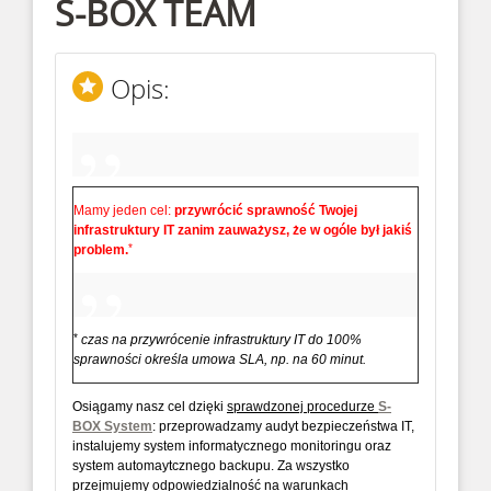
S-BOX TEAM
Opis:
Mamy jeden cel:
przywrócić sprawność Twojej
infrastruktury IT zanim zauważysz, że w ogóle był jakiś
*
problem.
*
czas na przywrócenie infrastruktury IT do 100%
sprawności określa umowa SLA, np. na 60 minut.
Osiągamy nasz cel dzięki
sprawdzonej procedurze
S-
BOX System
: przeprowadzamy audyt bezpieczeństwa IT,
instalujemy system informatycznego monitoringu oraz
system automaytcznego backupu. Za wszystko
przejmujemy odpowiedzialność na warunkach