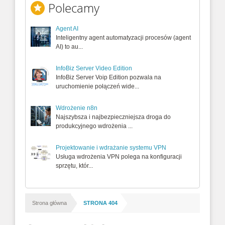
Polecamy
Agent AI
Inteligentny agent automatyzacji procesów (agent
AI) to au...
InfoBiz Server Video Edition
InfoBiz Server Voip Edition pozwala na
uruchomienie połączeń wide...
Wdrożenie n8n
Najszybsza i najbezpieczniejsza droga do
produkcyjnego wdrożenia ...
Projektowanie i wdrażanie systemu VPN
Usługa wdrożenia VPN polega na konfiguracji
sprzętu, któr...
/
Strona główna
STRONA 404