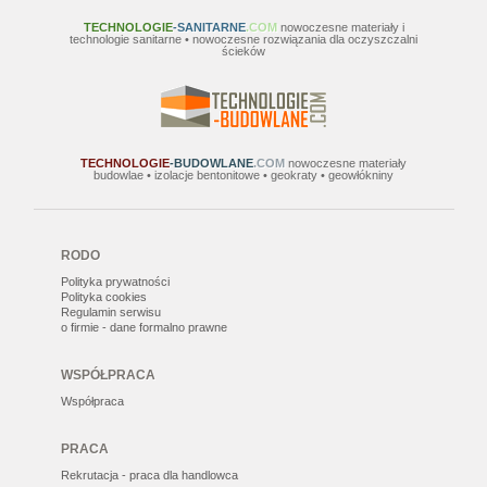
TECHNOLOGIE
-SANITARNE
.COM
nowoczesne materiały i
technologie sanitarne • nowoczesne rozwiązania dla oczyszczalni
ścieków
TECHNOLOGIE
-BUDOWLANE
.COM
nowoczesne materiały
budowlae • izolacje bentonitowe • geokraty • geowłókniny
RODO
Polityka prywatności
Polityka cookies
Regulamin serwisu
o firmie - dane formalno prawne
WSPÓŁPRACA
Współpraca
PRACA
Rekrutacja - praca dla handlowca