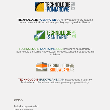
TECHNOLOGIE
-POMIAROWE
.COM
nowoczesne urządzenia
pomiarowe • młotki schmidta • pomiary wytrzymałości betonu
TECHNOLOGIE
-SANITARNE
.COM
nowoczesne materiały i
technologie sanitarne • nowoczesne rozwiązania dla oczyszczalni
ścieków
TECHNOLOGIE
-BUDOWLANE
.COM
nowoczesne materiały
budowlae • izolacje bentonitowe • geokraty • geowłókniny
RODO
Polityka prywatności
Polityka cookies