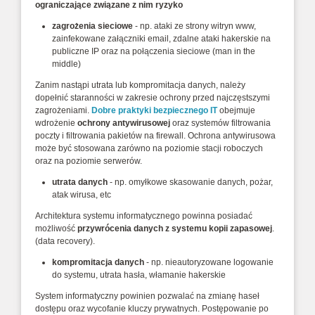
ograniczające związane z nim ryzyko
zagrożenia sieciowe
- np. ataki ze strony witryn www,
zainfekowane załączniki email, zdalne ataki hakerskie na
publiczne IP oraz na połączenia sieciowe (man in the
middle)
Zanim nastąpi utrata lub kompromitacja danych, należy
dopełnić staranności w zakresie ochrony przed najczęstszymi
zagrożeniami.
Dobre praktyki bezpiecznego IT
obejmuje
wdrożenie
ochrony antywirusowej
oraz systemów filtrowania
poczty i filtrowania pakietów na firewall. Ochrona antywirusowa
może być stosowana zarówno na poziomie stacji roboczych
oraz na poziomie serwerów.
utrata danych
- np. omyłkowe skasowanie danych, pożar,
atak wirusa, etc
Architektura systemu informatycznego powinna posiadać
możliwość
przywrócenia danych z systemu kopii zapasowej
.
(data recovery).
kompromitacja danych
- np. nieautoryzowane logowanie
do systemu, utrata hasła, włamanie hakerskie
System informatyczny powinien pozwalać na zmianę haseł
dostępu oraz wycofanie kluczy prywatnych. Postępowanie po