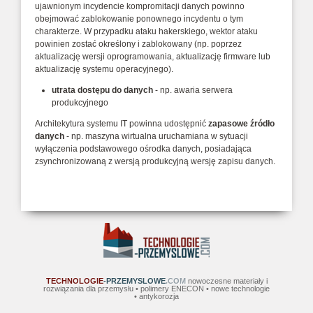
ujawnionym incydencie kompromitacji danych powinno
obejmować zablokowanie ponownego incydentu o tym
charakterze. W przypadku ataku hakerskiego, wektor ataku
powinien zostać określony i zablokowany (np. poprzez
aktualizację wersji oprogramowania, aktualizację firmware lub
aktualizację systemu operacyjnego).
utrata dostępu do danych
- np. awaria serwera
produkcyjnego
Architekytura systemu IT powinna udostępnić
zapasowe źródło
danych
- np. maszyna wirtualna uruchamiana w sytuacji
wyłączenia podstawowego ośrodka danych, posiadająca
zsynchronizowaną z wersją produkcyjną wersję zapisu danych.
TECHNOLOGIE
-PRZEMYSLOWE
.COM
nowoczesne materiały i
rozwiązania dla przemysłu • polimery ENECON • nowe technologie
• antykorozja