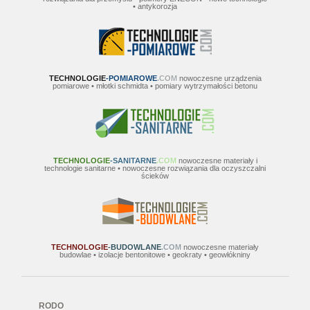
• antykorozja
Uruchomienie funkcjonalności Click2Call
Wykonanie niezbędnego oprogramowania
Telefon biurkowy VOIP Yealink T22P
Telefon internetowy VOIP - Yealink SIP-T22P
TECHNOLOGIE
-POMIAROWE
.COM
nowoczesne urządzenia
posiada intuicyjny in...
pomiarowe • młotki schmidta • pomiary wytrzymałości betonu
JITSI - OPENSOURCE SIP VOIP CLIENT
Wygodne oprogramowanie SIP VOIP dla
Windows i Android.
TECHNOLOGIE
-SANITARNE
.COM
nowoczesne materiały i
technologie sanitarne • nowoczesne rozwiązania dla oczyszczalni
ścieków
Wsparcie techniczne dla VOIP Call Center
Umowa serwisowa SLA na 1 miesiąc (5 dni w
tygodniu po 8h)
TECHNOLOGIE
-BUDOWLANE
.COM
nowoczesne materiały
budowlae • izolacje bentonitowe • geokraty • geowłókniny
RODO