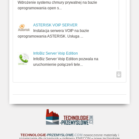
Wdrożenie systemu chmury prywatnej na bazie
oprogramowania open s...
ASTERISK VOIP SERVER
Instalacja serwera VOIP na bazie
oprogramowania ASTERISK. Usługa ...
InfoBiz Server Voip Edition
InfoBiz Server Voip Edition pozwala na
uruchomienie połączeń tele...
JITSI MEET - wdrożenie systemu rozmów wideo
- uruchomienie telekonferencji
Uruchomienie systemu wideokonferenyjnego z
szyfrowanym dostępem p...
Projekt i wdrożenie systemów SIP/VOIP
Dopasowanie funkcjonalności PBX, wdrożenie
nietypowej funkcjonaln...
TECHNOLOGIE
-PRZEMYSLOWE
.COM
nowoczesne materiały i
rozwiązania dla przemysłu • polimery ENECON • nowe technologie