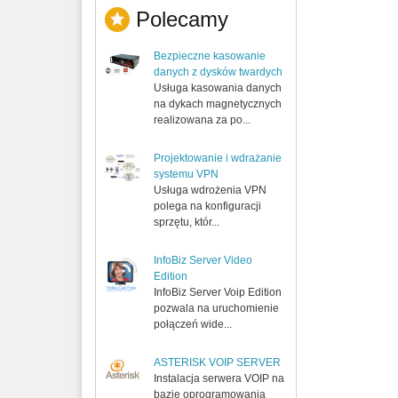
Polecamy
Bezpieczne kasowanie
danych z dysków twardych
Usługa kasowania danych
na dykach magnetycznych
realizowana za po...
Projektowanie i wdrażanie
systemu VPN
Usługa wdrożenia VPN
polega na konfiguracji
sprzętu, któr...
InfoBiz Server Video
Edition
InfoBiz Server Voip Edition
pozwala na uruchomienie
połączeń wide...
ASTERISK VOIP SERVER
Instalacja serwera VOIP na
bazie oprogramowania