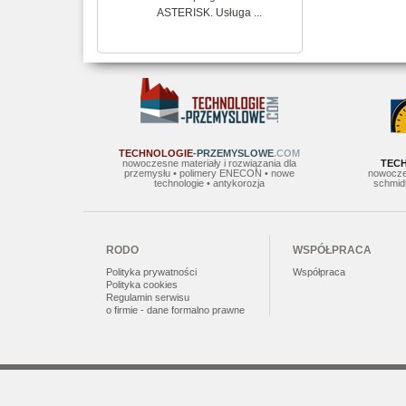
ASTERISK. Usługa ...
TECHNOLOGIE
-PRZEMYSLOWE
.COM
nowoczesne materiały i rozwiązania dla
TEC
przemysłu • polimery ENECON • nowe
nowocze
technologie • antykorozja
schmidt
RODO
WSPÓŁPRACA
Polityka prywatności
Współpraca
Polityka cookies
Regulamin serwisu
o firmie - dane formalno prawne