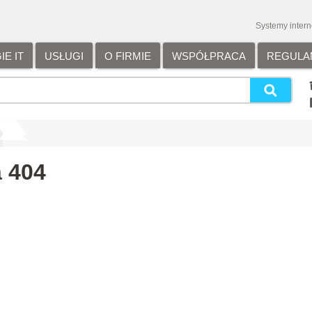
Systemy inter
E IT
USŁUGI
O FIRMIE
WSPÓŁPRACA
REGULA
/
 404