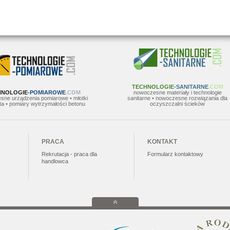
TECHNOLOGIE
-SANITARNE
.COM
HNOLOGIE
-POMIAROWE
.COM
nowoczesne materiały i technologie
sne urządzenia pomiarowe • młotki
sanitarne • nowoczesne rozwiązania dla
a • pomiary wytrzymałości betonu
oczyszczalni ścieków
PRACA
KONTAKT
Rekrutacja - praca dla
Formularz kontaktowy
handlowca