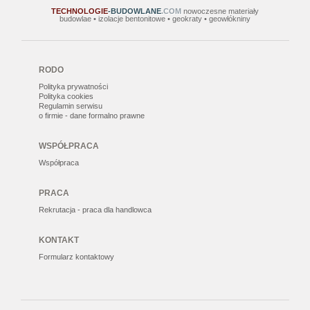
TECHNOLOGIE
-BUDOWLANE
.COM
nowoczesne materiały
budowlae • izolacje bentonitowe • geokraty • geowłókniny
RODO
Polityka prywatności
Polityka cookies
Regulamin serwisu
o firmie - dane formalno prawne
WSPÓŁPRACA
Współpraca
PRACA
Rekrutacja - praca dla handlowca
KONTAKT
Formularz kontaktowy