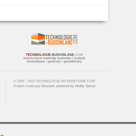
TECHNOLOGIE
-BUDOWLANE
.COM
nowoczesne materiały budowlae • izolacje
bentonitowe • geokraty • geowłókniny
© 1990 - 2019 TECHNOLOGIE-INTERNETOWE.COM
Projekt i realizacja
Structum
.
powered by InfoBiz Server