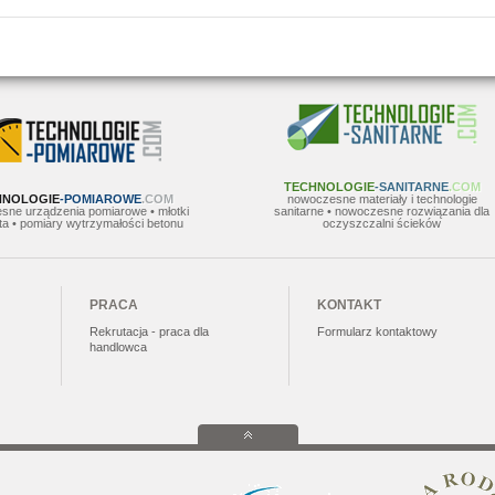
TECHNOLOGIE
-SANITARNE
.COM
HNOLOGIE
-POMIAROWE
.COM
nowoczesne materiały i technologie
sne urządzenia pomiarowe • młotki
sanitarne • nowoczesne rozwiązania dla
a • pomiary wytrzymałości betonu
oczyszczalni ścieków
PRACA
KONTAKT
Rekrutacja - praca dla
Formularz kontaktowy
handlowca