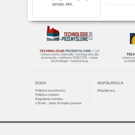
sprzętu, któr...
TECHNOLOGIE
-PRZEMYSLOWE
.COM
nowoczesne materiały i rozwiązania dla
TEC
przemysłu • polimery ENECON • nowe
nowocze
technologie • antykorozja
schmidt
RODO
WSPÓŁPRACA
Polityka prywatności
Współpraca
Polityka cookies
Regulamin serwisu
o firmie - dane formalno prawne