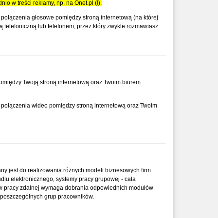
io w treści reklamy, np. na Onet.pl (!).
połączenia głosowe pomiędzy stroną internetową (na której
ą telefoniczną lub telefonem, przez który zwykle rozmawiasz.
między Twoją stroną internetową oraz Twoim biurem
połączenia wideo pomiędzy stroną internetową oraz Twoim
ny jest do realizowania różnych modeli biznesowych firm
ndlu elektronicznego, systemy pracy grupowej - cała
mów pracy zdalnej wymaga dobrania odpowiednich modułów
e poszczególnych grup pracowników.