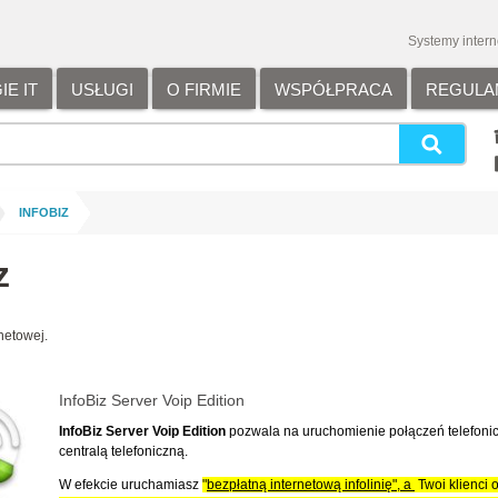
Systemy inter
E IT
USŁUGI
O FIRMIE
WSPÓŁPRACA
REGULA
/
INFOBIZ
z
netowej.
InfoBiz Server Voip Edition
InfoBiz Server Voip Edition
pozwala na uruchomienie połączeń telefonic
centralą telefoniczną.
W efekcie uruchamiasz
"
bezpłatną internetową infolinię", a
Twoi klienci 