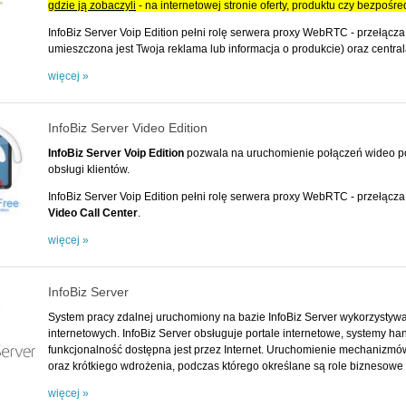
gdzie ją zobaczyl
i
- na internetowej stronie oferty, produktu czy bezpośredn
InfoBiz Server Voip Edition pełni rolę serwera proxy
WebRTC - przełącza 
umieszczona jest Twoja reklama lub informacja o produkcie) oraz central
więcej »
InfoBiz Server Video Edition
InfoBiz Server Voip Edition
pozwala na uruchomienie połączeń wideo po
obsługi klientów.
InfoBiz Server Voip Edition pełni rolę serwera proxy
WebRTC - przełącza 
Video Call Center
.
więcej »
InfoBiz Server
System pracy zdalnej uruchomiony na bazie InfoBiz Server wykorzystywa
internetowych. InfoBiz Server obsługuje portale internetowe, systemy ha
funkcjonalność dostępna jest przez Internet. Uruchomienie mechaniz
oraz krótkiego wdrożenia, podczas którego określane są role biznesow
więcej »