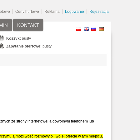
netowe
Ceny hurtowe
Reklama
Logowanie
Rejestracja
MIN
KONTAKT
Koszyk:
pusty
Zapytanie ofertowe:
pusty
znych ze strony internetowej a dowolnym telefonem lub
otrzymują możliwość rozmowy o Twojej ofercie
w tym miejscu,